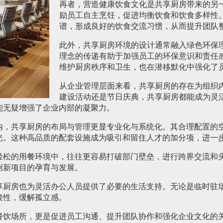
再者，营造健康饮食文化是共享厨房带来的另
励员工自主烹饪，促进均衡饮食和饮食多样性
谱，形成良好的饮食交流习惯，从而提升团队
此外，共享厨房环境的设计通常融入绿色环保
理念的传递有助于加强员工的环保意识和责任
维护厨房秩序和卫生，也在潜移默化中强化了
从企业管理层面来看，共享厨房的存在为组织
建设活动还是节日庆典，共享厨房都能成为灵
能无疑增强了企业内部的凝聚力。
内，共享厨房的布局与管理更显专业化与系统化。其合理配置的
光。这种高品质的配套设施成为吸引和留住人才的加分项，进一
轻松的用餐环境中，往往更容易打破部门壁垒，进行跨界交流和
创新项目的孕育与发展。
享厨房也为灵活办公人员提供了必要的生活支持。无论是临时驻
接性，缓解孤立感。
餐饮场所，更是促进员工沟通、提升团队协作和强化企业文化的