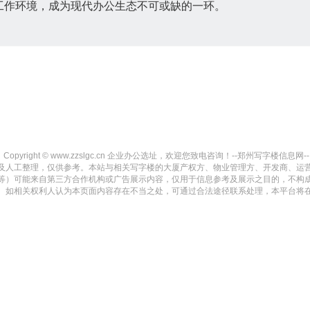
工作环境，成为现代办公生态不可或缺的一环。
Copyright © www.zzslgc.cn 企业办公选址，欢迎您致电咨询！--郑州写字楼信息网-- All ri
及人工整理，仅供参考。本站与相关写字楼的大厦产权方、物业管理方、开发商、运
等）可能来自第三方合作机构或广告展示内容，仅用于信息参考及展示之目的，不构
。如相关权利人认为本页面内容存在不当之处，可通过合法途径联系处理，本平台将