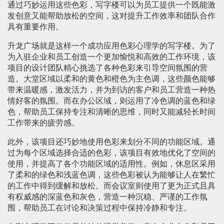
通过巧妙运用这些色彩，写字楼可以为员工提供一个既能激
发创意又能帮助放松的空间，这对提升工作效率和团队合作
具有重要作用。
升龙广场就是这样一个成功应用色彩心理学的写字楼。为了
为入驻企业和员工创造一个更加愉悦和高效的工作环境，该
项目的设计团队精心挑选了各种色彩来引导空间氛围的营
造。大堂区域以柔和的黄色和橙色为主色调，这些颜色能够
带来温暖感，激发活力，并为到访的客户和员工营造一种热
情好客的氛围。而在办公区域，则运用了冷色调的蓝色和绿
色，帮助员工保持专注和清晰的思维，同时又能减轻长时间
工作带来的疲劳感。
此外，该项目还巧妙地使用色彩来划分不同的功能区域。通
过为每个区域选择合适的色彩，该项目有效地优化了空间的
使用，并提高了各个功能区域的适用性。例如，休息区采用
了柔和的绿色和浅蓝色调，这些色彩被认为能够让人在繁忙
的工作中得到缓解和放松。而会议室则使用了更为正式且具
有权威感的深蓝色和灰色，营造一种沉稳、严谨的工作氛
围，帮助员工在讨论和决策过程中保持冷静和专注。