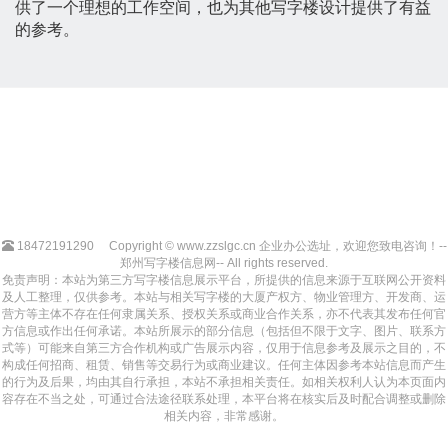
供了一个理想的工作空间，也为其他写字楼设计提供了有益
的参考。
18472191290
Copyright © www.zzslgc.cn 企业办公选址，欢迎您致电咨询！--
郑州写字楼信息网-- All rights reserved.
免责声明：本站为第三方写字楼信息展示平台，所提供的信息来源于互联网公开资料
及人工整理，仅供参考。本站与相关写字楼的大厦产权方、物业管理方、开发商、运
营方等主体不存在任何隶属关系、授权关系或商业合作关系，亦不代表其发布任何官
方信息或作出任何承诺。本站所展示的部分信息（包括但不限于文字、图片、联系方
式等）可能来自第三方合作机构或广告展示内容，仅用于信息参考及展示之目的，不
构成任何招商、租赁、销售等交易行为或商业建议。任何主体因参考本站信息而产生
的行为及后果，均由其自行承担，本站不承担相关责任。如相关权利人认为本页面内
容存在不当之处，可通过合法途径联系处理，本平台将在核实后及时配合调整或删除
相关内容，非常感谢。